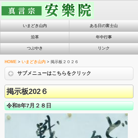
いまどき山内
ある日の富士山
沿革
年中行事
つぶやき
リンク
HOME
>
いまどき山内
>
掲示板２０２６
サブメニューはこちらをクリック
掲示板202６
令和8年7月２８日