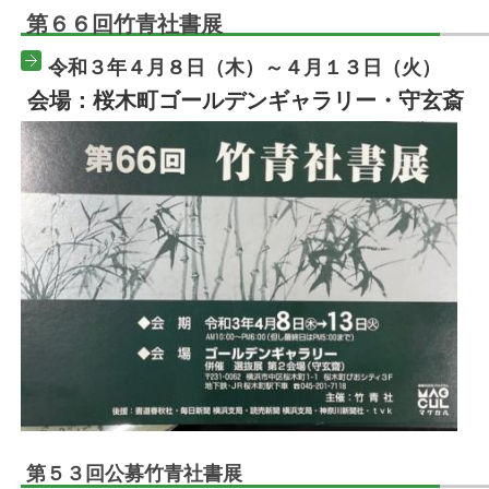
第６６回竹青社書展
令和３年４月８日（木）～４月１３日（火）
会場：桜木町ゴールデンギャラリー・守玄斎
第５３回公募竹青社書展