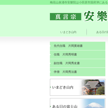
梅花山泉涌寺安樂院は小田原市国府津にある
いまどき山内
ある日の
先代住職 片岡實雄書
住職 片岡秀明書
副住職 片岡秀友書
伴僧 片岡秀法書