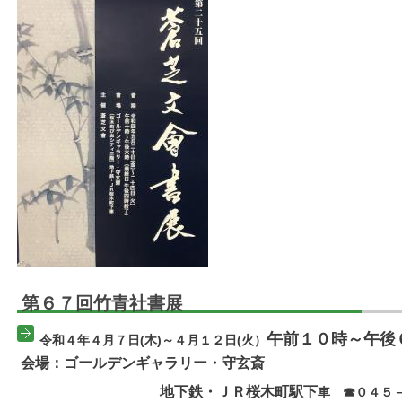
第６７回竹青社書展
午前１０時～午後
令和４年４月７日(木)～４月１２日(火）
会場：ゴールデンギャラリー・守玄斎
地下鉄・ＪＲ桜木町駅下
車 ☎０４５