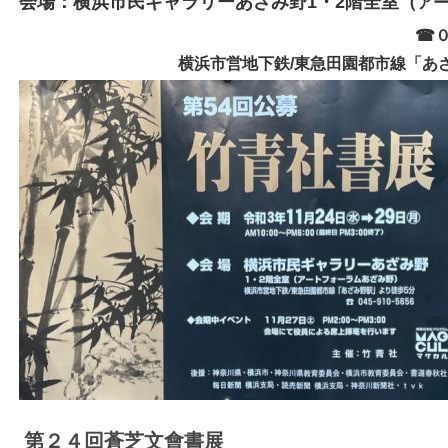
会場：横浜市民ギャラリーあざみ野1・2階全室（
ア
☎０
横浜市営地下鉄/東急田園都市線「あ
第２４回蒼芝文會書展