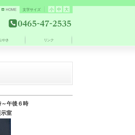
小
中
大
HOME
文字サイズ
ぶやき
リンク
時～午後６時
展示室