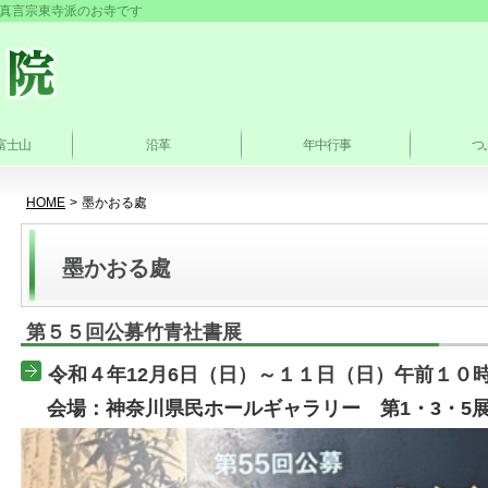
真言宗東寺派のお寺です
富士山
沿革
年中行事
つ
HOME
>
墨かおる處
墨かおる處
第５５回公募竹青社書展
令和４年12月6日（日）～１１日（日）午前１０
会場：神奈川県民ホールギャラリー 第1・3・5