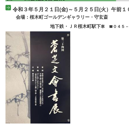
令和３年５月２１日(金)～５月２５日(火）
午前１
会場：桜木町ゴールデンギャラリー・守玄斎
地下鉄・ＪＲ桜木町駅下
車 ☎０４５－