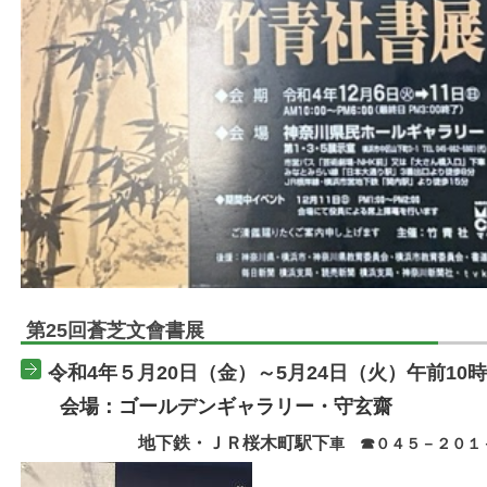
第25回蒼芝文會書展
令和4年５月20日（金）～5月24日（火）午前10
会場：ゴールデンギャラリー・守玄齋
地下鉄・ＪＲ桜木町駅下
車 ☎０４５－２０１