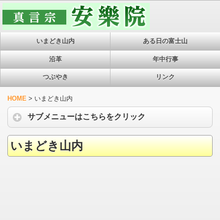
いまどき山内
ある日の富士山
沿革
年中行事
つぶやき
リンク
HOME
>
いまどき山内
サブメニューはこちらをクリック
いまどき山内